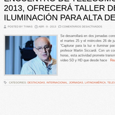
2013, OFRECERÁ TALLER D
ILUMINACIÓN PARA ALTA DE
POSTED BY TVMAS
ABR - 9 - 2013
COMENTARIOS DESACTIVADOS
Se desarrollará en dos jornadas con
el martes 25 y el miércoles 26 de ju
“Capturar para la luz e iluminar pa
profesor Martin Siccardi. Con un co
horas, esta actividad promete transmi
video SD y HD que desde hace
Read
CATEGORIES:
DESTACADAS
,
INTERNACIONAL
,
JORNADAS
,
LATINOAMÉRICA
,
TELE