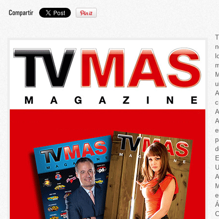
T
n
l
m
M
u
A
c
A
A
e
p
d
E
U
A
M
e
Á